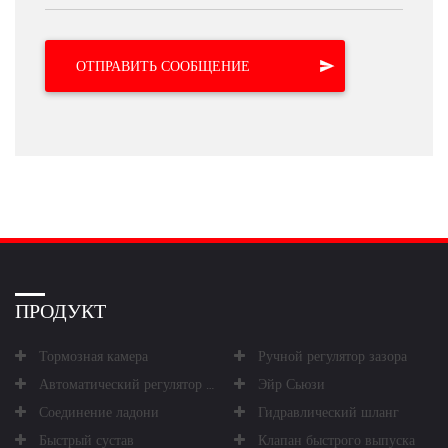
ПРОДУКТ
Тормозная камера
Ручной регулятор зазора
Автоматический регулятор зазора
Эйр Сьюзи
Соединение ладони
Гидравлический шланг
Быстрый сустав
Клапан быстрого выпуска