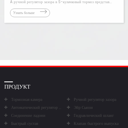
A ручной регулятор зазора в S-кулачковый тормоз представ...
Узнать больше
ПРОДУКТ
Тормозная камера
Ручной регулятор зазора
Автоматический регулятор зазора
Эйр Сьюзи
Соединение ладони
Гидравлический шланг
Быстрый сустав
Клапан быстрого выпуска