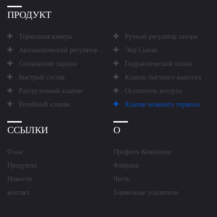
ПРОДУКТ
Тормозная камера
Ручной регулятор зазора
Автоматический регулятор зазора
Эйр Сьюзи
Соединение ладони
Гидравлический шланг
Быстрый сустав
Клапан быстрого выпуска
Разгрузочный клапан
Осушитель воздуха
Релейный клапан
Клапан ножного тормоза
ССЫЛКИ
О
О нас
Профиль Компании
Продукты
Фабрика
Новости
Честь
контакт
Тормозные усилители