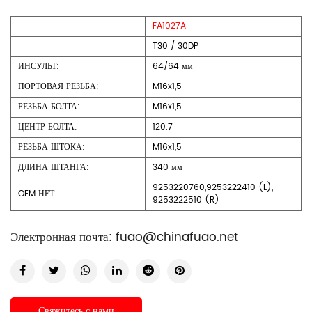
FA1027A
T30 / 30DP
ИНСУЛЬТ:
64/64 мм
ПОРТОВАЯ РЕЗЬБА:
M16x1,5
РЕЗЬБА БОЛТА:
M16x1,5
ЦЕНТР БОЛТА:
120.7
РЕЗЬБА ШТОКА:
M16x1,5
ДЛИНА ШТАНГА:
340 мм
9253220760,9253222410 (L),
OEM НЕТ .:
9253222510 (R)
Электронная почта:
fuao@chinafuao.net
Свяжитесь с нами