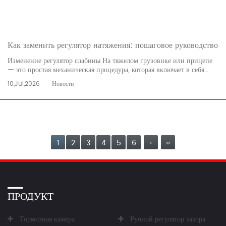
Как заменить регулятор натяжения: пошаговое руководство
Изменение регулятор слабины На тяжелом грузовике или прицепе
— это простая механическая процедура, которая включает в себя
безопасную поддержку автомобиля, ослабление натяжения
10,Jul,2026
Новости
тормозов, снятие старого регулятора с распределительного вала и
толкателя, установку нового регул...
читать далее
1
2
3
4
5
6
›
››
ПРОДУКТ
Тормозная камера
Ручной регулятор зазора