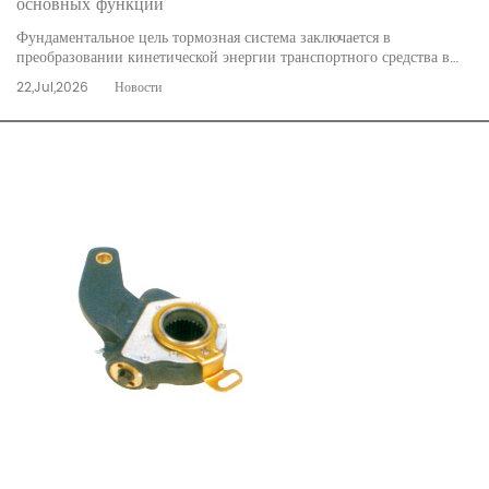
основных функций
Фундаментальное цель тормозная система заключается в
преобразовании кинетической энергии транспортного средства в
тепловую энергию посредством трения, позволяя водителю
22,Jul,2026
Новости
безопасно замедляться, останавливаться и сохранять неподвижное
положение на любом уклоне. Без этого ко...
читать далее