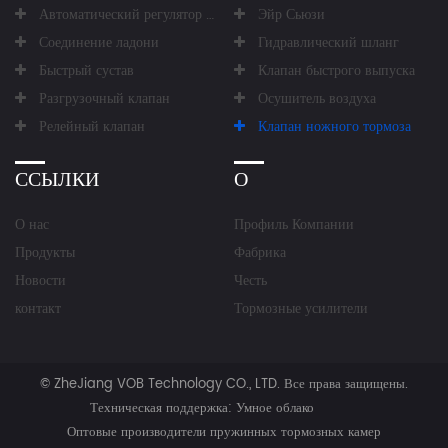
Автоматический регулятор зазора
Эйр Сьюзи
Соединение ладони
Гидравлический шланг
Быстрый сустав
Клапан быстрого выпуска
Разгрузочный клапан
Осушитель воздуха
Релейный клапан
Клапан ножного тормоза
ССЫЛКИ
О
О нас
Профиль Компании
Продукты
Фабрика
Новости
Честь
контакт
Тормозные усилители
©
ZheJiang VOB Technology CO., LTD.
Все права защищены.
Техническая поддержка:
Умное облако
Оптовые производители пружинных тормозных камер