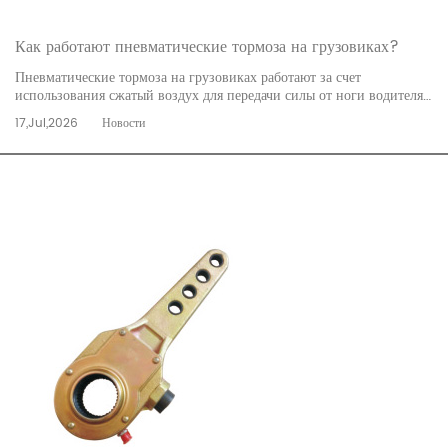
Как работают пневматические тормоза на грузовиках?
Пневматические тормоза на грузовиках работают за счет
использования сжатый воздух для передачи силы от ноги водителя
к тормозным камерам, которые затем прижимают тормозные
17,Jul,2026
Новости
колодки или колодки к вращающимся компонентам, чтобы
замедлить транспортное средство. В отличие от легковых авт...
читать далее