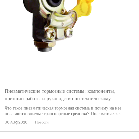
Пневматические тормозные системы: компоненты,
принцип работы и руководство по техническому
обслуживанию
Что такое пневматическая тормозная система и почему на нее
полагаются тяжелые транспортные средства? Пневматическая
тормозная система представляет собой тормозной механизм на
06,Aug,2026
Новости
основе трения, в котором в качестве среды передачи мощности
используется сжатый воздух. В отличие от легковых авт...
читать
далее