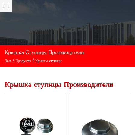
Крышка Ступицы Производители
Дом
/
Продукты
/
Крышка ступицы
Крышка ступицы Производители