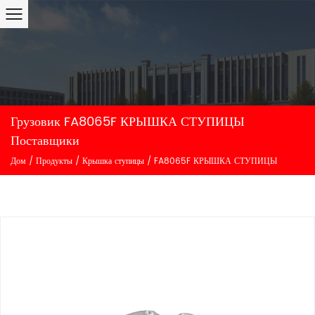
Грузовик FA8065F КРЫШКА СТУПИЦЫ
Поставщики
Дом
/
Продукты
/
Крышка ступицы
/
FA8065F КРЫШКА СТУПИЦЫ