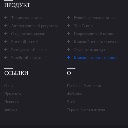
ПРОДУКТ
Тормозная камера
Ручной регулятор зазора
Автоматический регулятор зазора
Эйр Сьюзи
Соединение ладони
Гидравлический шланг
Быстрый сустав
Клапан быстрого выпуска
Разгрузочный клапан
Осушитель воздуха
Релейный клапан
Клапан ножного тормоза
ССЫЛКИ
О
О нас
Профиль Компании
Продукты
Фабрика
Новости
Честь
контакт
Тормозные усилители