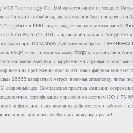
g VOB Technology Co., Ltd
является одним из мощных
Натяж
ли
и
Натяжитель Фабрика
, наша компания была построена на ба
ей Dongshan в 1990 году и владеет заводом автозапчастей Zh
ao Auto Parts Co., Ltd., заправочной станцией Dongshen и
ого транспорта Dongshen. Действующие бренды: SHANGHAl 
ынок FAQP, серия тормозных камер faqp для автобусов в Азии 
токе, на рынке Америки, с зарубежными странами и многими 
абриками на протяжении многих лет. наша фабрика занимает п
ощадь 26666 квадратных метров, включая штамповку, литье под
ПУ, сборочный цех. Комплексная практика компании современн
предприятием, сертификация управления качеством ISO / TS 16
енной информации, наша компания добросовестно работает с ц
ного, инновационного, чтобы стать лидером отрасли!