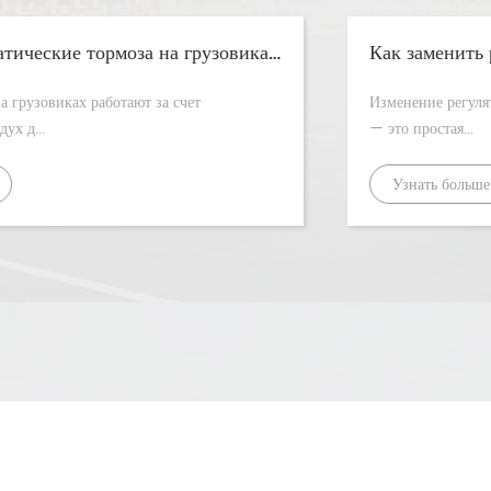
Как работают пневматические тормоза на грузовиках?
а грузовиках работают за счет
Изменение регулятор слабины На тяжелом грузовике или прицепе
использования сжатый воздух д...
— это простая...
Узнать больш