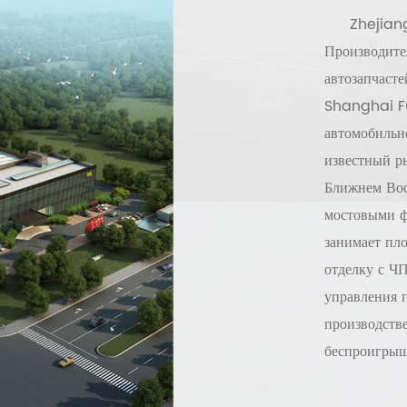
Zhejian
Производите
автозапчаст
Shanghai Fu
автомобильн
известный р
Ближнем Вос
мостовыми ф
занимает пл
отделку с Ч
управления 
производств
беспроигрыш