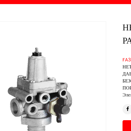
Н
Р
FA3
НЕТ
ДАВ
БЕЗ
ПОР
Эле