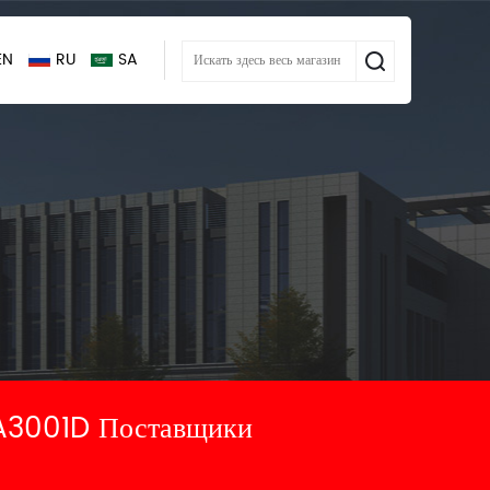
EN
RU
SA
001D Поставщики