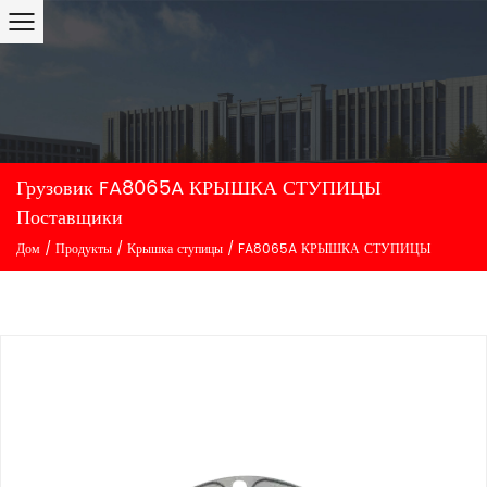
Грузовик FA8065A КРЫШКА СТУПИЦЫ
Поставщики
Дом
/
Продукты
/
Крышка ступицы
/
FA8065A КРЫШКА СТУПИЦЫ