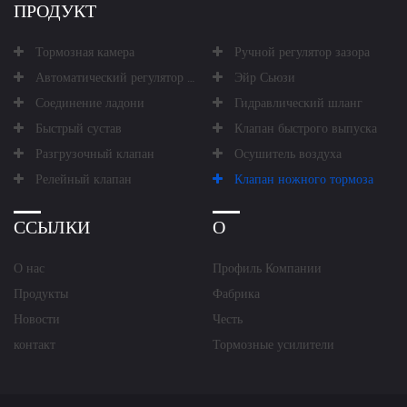
ПРОДУКТ
Тормозная камера
Ручной регулятор зазора
Автоматический регулятор зазора
Эйр Сьюзи
Соединение ладони
Гидравлический шланг
Быстрый сустав
Клапан быстрого выпуска
Разгрузочный клапан
Осушитель воздуха
Релейный клапан
Клапан ножного тормоза
ССЫЛКИ
О
О нас
Профиль Компании
Продукты
Фабрика
Новости
Честь
контакт
Тормозные усилители