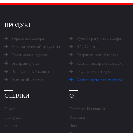
ПРОДУКТ
Тормозная камера
Ручной регулятор зазора
Автоматический регулятор зазора
Эйр Сьюзи
Соединение ладони
Гидравлический шланг
Быстрый сустав
Клапан быстрого выпуска
Разгрузочный клапан
Осушитель воздуха
Релейный клапан
Клапан ножного тормоза
ССЫЛКИ
О
О нас
Профиль Компании
Продукты
Фабрика
Новости
Честь