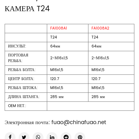
КАМЕРА T24
FA1008A1
FA1008A2
T24
T24
ИНСУЛЬТ:
64мм
64мм
ПОРТОВАЯ
2-М16х1,5
2-М16х1,5
РЕЗЬБА:
РЕЗЬБА БОЛТА:
M16x1,5
M16x1,5
ЦЕНТР БОЛТА:
120.7
120.7
РЕЗЬБА ШТОКА:
M16x1,5
M16x1,5
ДЛИНА ШТАНГА:
285 мм
285 мм
OEM НЕТ.:
Электронная почта:
fuao@chinafuao.net