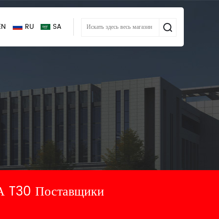
EN
RU
SA
T30 Поставщики