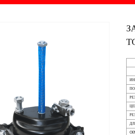
З
Т
ИН
ПО
РЕ
ЦЕ
РЕ
ДЛ
OE