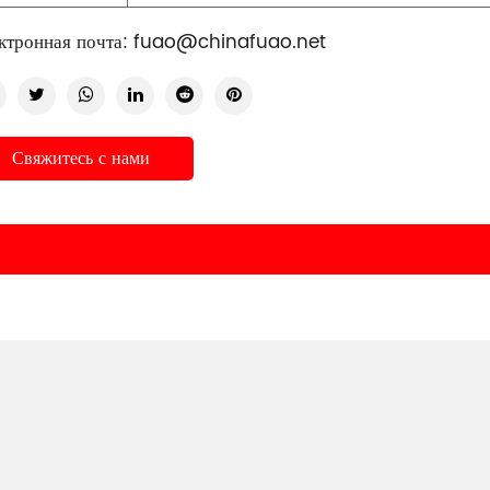
ктронная почта:
fuao@chinafuao.net
Свяжитесь с нами