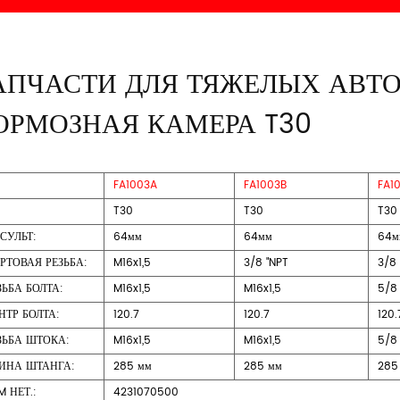
АПЧАСТИ ДЛЯ ТЯЖЕЛЫХ АВТ
ОРМОЗНАЯ КАМЕРА T30
FA1003A
FA1003B
FA1
T30
T30
T30
СУЛЬТ:
64мм
64мм
64м
РТОВАЯ РЕЗЬБА:
M16x1,5
3/8 "NPT
3/8
ЗЬБА БОЛТА:
M16x1,5
M16x1,5
5/8
НТР БОЛТА:
120.7
120.7
120.
ЗЬБА ШТОКА:
M16x1,5
M16x1,5
5/8
ИНА ШТАНГА:
285 мм
285 мм
285
M НЕТ.:
4231070500