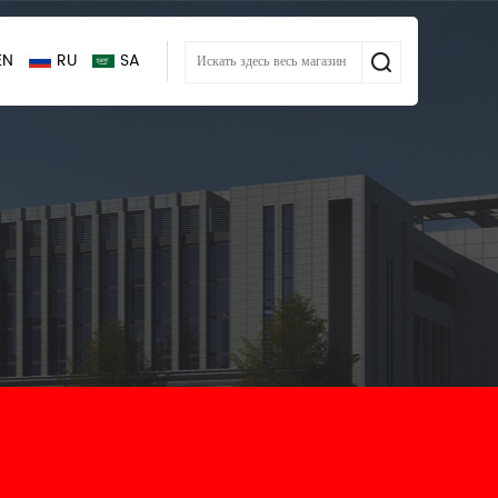
EN
RU
SA