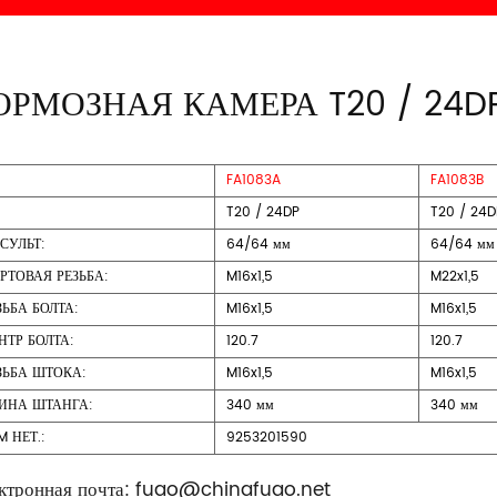
ОРМОЗНАЯ КАМЕРА T20 / 24D
FA1083A
FA1083B
T20 / 24DP
T20 / 24D
СУЛЬТ:
64/64 мм
64/64 мм
РТОВАЯ РЕЗЬБА:
M16x1,5
M22x1,5
ЗЬБА БОЛТА:
M16x1,5
M16x1,5
НТР БОЛТА:
120.7
120.7
ЗЬБА ШТОКА:
M16x1,5
M16x1,5
ИНА ШТАНГА:
340 мм
340 мм
M НЕТ.:
9253201590
ктронная почта:
fuao@chinafuao.net