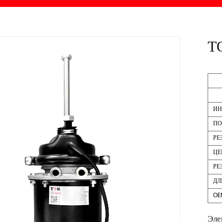
Т
ИН
ПО
РЕ
ЦЕ
РЕ
ДЛ
OE
Эле