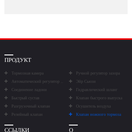
ПРОДУКТ
Тормозная камера
Ручной регулятор зазора
Автоматический регулятор зазора
Эйр Сьюзи
Соединение ладони
Гидравлический шланг
Быстрый сустав
Клапан быстрого выпуска
Разгрузочный клапан
Осушитель воздуха
Релейный клапан
Клапан ножного тормоза
ССЫЛКИ
О