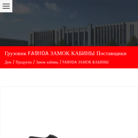
Грузовик FA9110A ЗАМОК КАБИНЫ Поставщики
Дом
/
Продукты
/
Замок кабины
/
FA9110A ЗАМОК КАБИНЫ