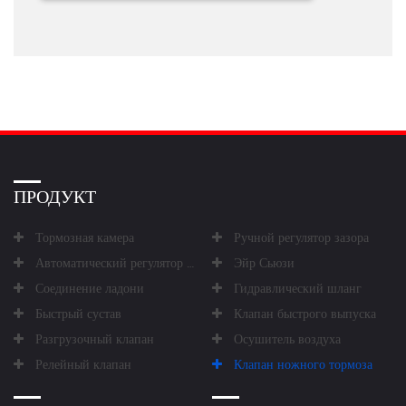
ПРОДУКТ
Тормозная камера
Ручной регулятор зазора
Автоматический регулятор зазора
Эйр Сьюзи
Соединение ладони
Гидравлический шланг
Быстрый сустав
Клапан быстрого выпуска
Разгрузочный клапан
Осушитель воздуха
Релейный клапан
Клапан ножного тормоза