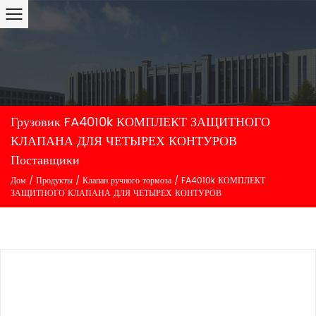
Грузовик FA4010k КОМПЛЕКТ ЗАЩИТНОГО
КЛАПАНА ДЛЯ ЧЕТЫРЕХ КОНТУРОВ
Поставщики
Дом
/
Продукты
/
Клапан ручного тормоза
/
FA4010k КОМПЛЕКТ
ЗАЩИТНОГО КЛАПАНА ДЛЯ ЧЕТЫРЕХ КОНТУРОВ