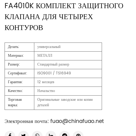
FA4010K КОМПЛЕКТ ЗАЩИТНОГО
КЛАПАНА ДЛЯ ЧЕТЫРЕХ
КОНТУРОВ
Делать:
универсальный
Материал:
МЕТАЛЛ
Размер:
Стандартный размер
Сертификат:
ISO9001 / TS16949
Гарантия:
12 месяцев
Качество:
Начальство
Торговая
Оригинальные заводские или копии
марка:
деталей
Электронная почта:
fuao@chinafuao.net