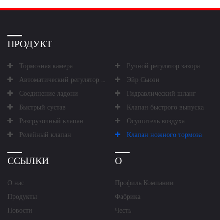
ПРОДУКТ
Тормозная камера
Ручной регулятор зазора
Автоматический регулятор зазора
Эйр Сьюзи
Соединение ладони
Гидравлический шланг
Быстрый сустав
Клапан быстрого выпуска
Разгрузочный клапан
Осушитель воздуха
Релейный клапан
Клапан ножного тормоза
ССЫЛКИ
О
О нас
Профиль Компании
Продукты
Фабрика
Новости
Честь