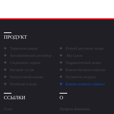
ПРОДУКТ
Тормозная камера
Ручной регулятор зазора
Автоматический регулятор зазора
Эйр Сьюзи
Соединение ладони
Гидравлический шланг
Быстрый сустав
Клапан быстрого выпуска
Разгрузочный клапан
Осушитель воздуха
Релейный клапан
Клапан ножного тормоза
ССЫЛКИ
О
О нас
Профиль Компании