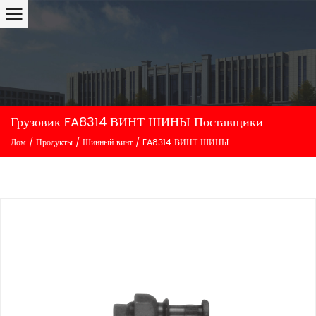
Грузовик FA8314 ВИНТ ШИНЫ Поставщики
Дом
/
Продукты
/
Шинный винт
/
FA8314 ВИНТ ШИНЫ