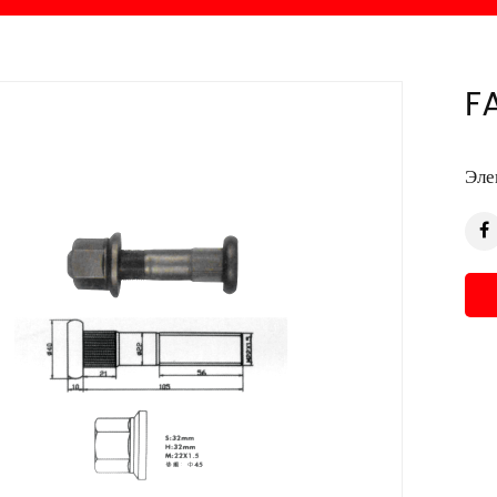
F
Эле