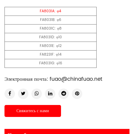
FA8031A: φ4
FA8031B: φ6
FA8031C: φ8
FA8031D: φ10
FA8031E: φ12
FA8231F: φ14
FA8031G: φ16
Электронная почта:
fuao@chinafuao.net
Свяжитесь с нами