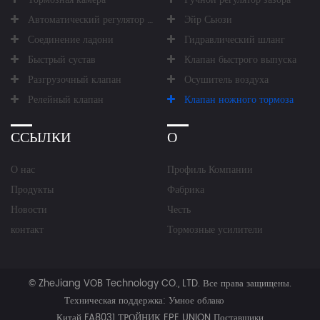
Автоматический регулятор зазора
Эйр Сьюзи
Соединение ладони
Гидравлический шланг
Быстрый сустав
Клапан быстрого выпуска
Разгрузочный клапан
Осушитель воздуха
Релейный клапан
Клапан ножного тормоза
ССЫЛКИ
О
О нас
Профиль Компании
Продукты
Фабрика
Новости
Честь
контакт
Тормозные усилители
©
ZheJiang VOB Technology CO., LTD.
Все права защищены.
Техническая поддержка:
Умное облако
Китай FA8031 ТРОЙНИК EPE UNION Поставщики