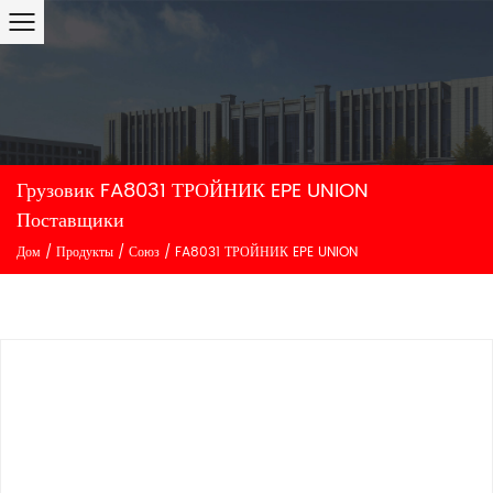
Грузовик FA8031 ТРОЙНИК EPE UNION
Поставщики
Дом
/
Продукты
/
Союз
/
FA8031 ТРОЙНИК EPE UNION