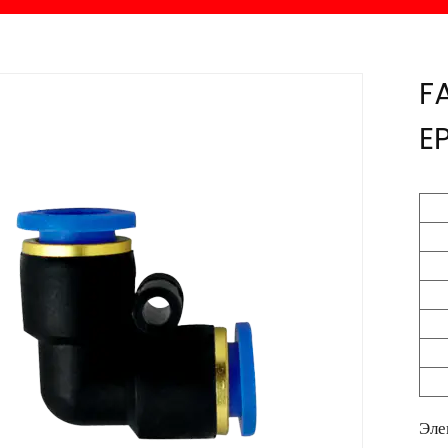
F
E
Эле