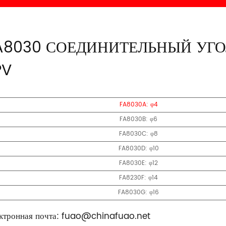
A8030 СОЕДИНИТЕЛЬНЫЙ УГ
PV
FA8030A: φ4
FA8030B: φ6
FA8030C: φ8
FA8030D: φ10
FA8030E: φ12
FA8230F: φ14
FA8030G: φ16
ктронная почта:
fuao@chinafuao.net